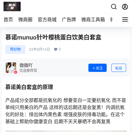
首页
微商圈
官方商城
广告牌
微商工具箱
微电导航
慕诺munuo针叶樱桃蛋白饮美白套盒
0
荐好物
23年9月13日
微微吖
关注
私信
优选推荐官
慕诺美白套盒的原理
产品成分全部都是抗氧化的 想要变白一定要抗氧化 而不是
单纯只用美白的产品 这样的话后期还是会复黑！内调抗氧
化的好处：排出体内黑色素 增强皮肤的排毒功能。在这个
基础上帮助你健康变白 后期不天天暴晒不会再复黑