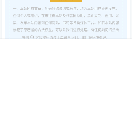
一、本站所有文章，如无特殊说明或标注，均为本站用户原创发布。
任何个人或组织，在未征得本站及作者同意时，禁止复制、盗用、采
集、发布本站内容到任何网站、书籍等各类媒体平台。如若本站内容
侵犯了原著者的合法权益，可联系我们进行处理。有任何疑问请点击
右侧
客服按钮通过工单联系我们，我们将尽快处理。
二、文章内容中如含有投资/购物信息请仔细辨别真伪，文章为用户
首页
客服
认证
搜索
菜单
我的
发布，本站不对其内容担保亦不对其后果负责！
三、文章为用户发布，如其内容侵犯了您的权益请联系我们删除。
点点赞赏，手留余香
给TA打赏
还没有人赞赏，快来当第一个赞赏的人吧！
0
0
海报分享
收藏
举报
munuo
慕诺
慕诺美白套盒
慕诺美白饮