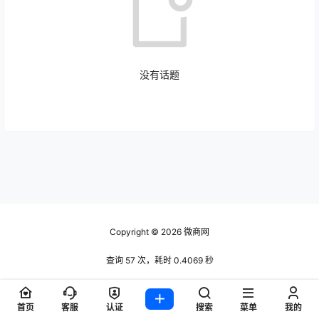
没有话题
慕诺munuo
2023-09-14
慕诺美白饮真的有用吗？
12:17:55
微商网学院
2023-09-11
如何发布产品到微商网
11:43:43
Copyright © 2026
微商网
微商网学院
查询 57 次，耗时 0.4069 秒
如何在微商圈发话题时附带产品广告留联系
2023-09-10
方式
19:22:36
首页
客服
认证
搜索
菜单
我的